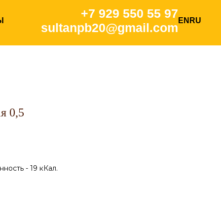
+7 929 550 55 97
о 01:00
Ы
EN
RU
sultanpb20@gmail.com
я 0,5
ность - 19 кКал.