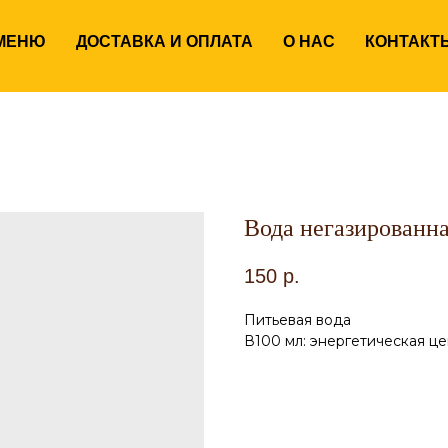
 работы Вс-Чт
с 12:00 до 00:00
Пт-Сб
с 12:00 д
МЕНЮ
ДОСТАВКА И ОПЛАТА
О НАС
КОНТАКТ
Прием заказов - с 12:00 до 01:00
Вода негазированна
150
р.
Питьевая вода
В100 мл: энергетическая цен