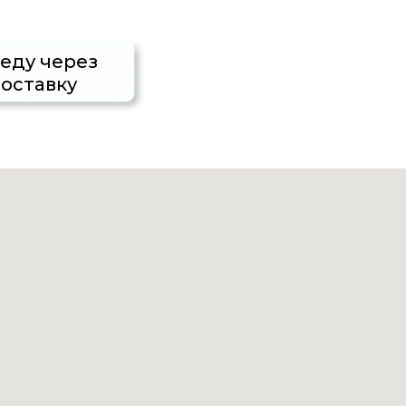
 еду через
оставку