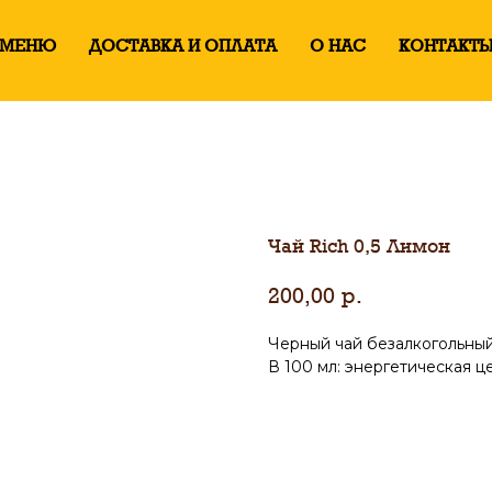
 работы Вс-Чт
с 12:00 до 00:00
Пт-Сб
с 12:00 д
МЕНЮ
ДОСТАВКА И ОПЛАТА
О НАС
КОНТАКТ
Прием заказов - с 12:00 до 01:00
Чaй Rich 0,5 Лимон
200,00
р.
Черный чай безалкогольны
В 100 мл: энергетическая ц