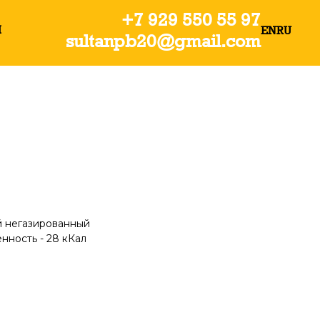
+7 929 550 55 97
о 01:00
Ы
EN
RU
sultanpb20@gmail.com
й негазированный
енность - 28 кКал