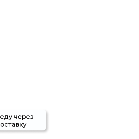
 еду через
оставку