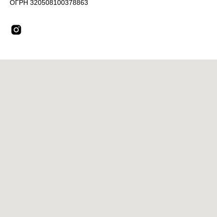
ОГРН 320508100378863