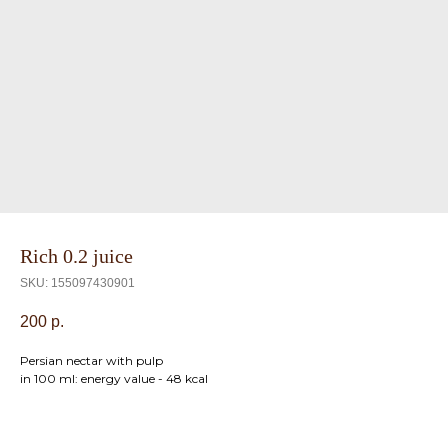
Rich 0.2 juice
SKU:
155097430901
200
р.
Persian nectar with pulp
in 100 ml: energy value - 48 kcal